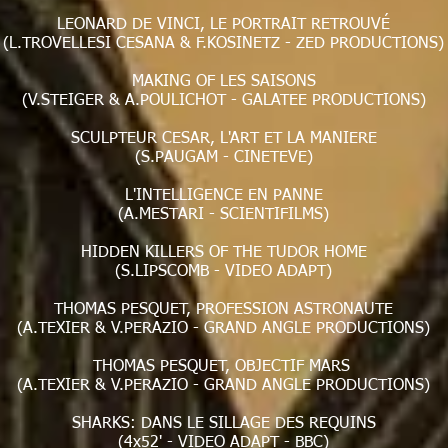
LEONARD DE VINCI, LE PORTRAIT RETROUVÉ
(L.TROVELLESI CESANA & F.KOSINETZ - ZED PRODUCTIONS)
MAKING OF LES SAISONS
(V.STEIGER & A.POULICHOT - GALATEE PRODUCTIONS)
SCULPTEUR CESAR, L'ART ET LA MANIERE
(S.PAUGAM - CINETEVE)
L'INTELLIGENCE EN PANNE
(A.MESTARI - SCIENTIFILMS)
HIDDEN KILLERS OF THE TUDOR HOME
(S.LIPSCOMB - VIDEO ADAPT)
THOMAS PESQUET, PROFESSION ASTRONAUTE
(A.TEXIER & V.PERAZIO - GRAND ANGLE PRODUCTIONS)
THOMAS PESQUET, OBJECTIF MARS
(A.TEXIER & V.PERAZIO - GRAND ANGLE PRODUCTIONS)
SHARKS: DANS LE SILLAGE DES REQUINS
(4x52' - VIDEO ADAPT - BBC)