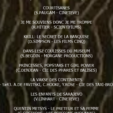
COURTISANES
(S.PAUGAM - CINETEVE)
JE ME SOUVIENS DONC JE ME TROMPE
(R.HITIER - SCIENTIFILMS)
KRILL: LE SECRET DE LA BANQUISE
(D.SIMPSON - LES FILMS CINQ)
DANS LESZ COULISSES DU MUSEUM
(S.BEGOIN - MORGANE PRODUCTIONS)
PRINCESSES, POPSTARS ET GIRL POWER
(C.DENJEAN - CIE DES PHARES ET BALISES)
LA VAKSE DES CONTINENTS
- 5x43. A.DE FAVITSKI, C.HOOKE, Y.ROSE - CIE DES TAXI-BR
LES ENFANTS DE SARAJEVO
(V.LINHART - CINETEVE)
QUENTIN METSYS - LE PRETEUR ET SA FEMME