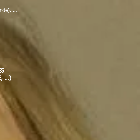
nde), …
ES
, …)