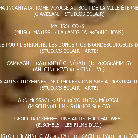
A INCANTATA: ROME VOYAGE AU BOUT DE LA VILLE ÉTERN
(C.AVESANI - STUDIOS ECLAIR)
MATISSE CORSE
(MUSÉE MATISSE - LA FAMIGLIA PRODUCTIONS)
E POUR L'ÉTERNITÉ: LES CONCERTOS BRANDEBOURGEOIS 
(STUDIOS ECLAIR - ARTE)
CAMPAGNE FRATERNITÉ GÉNÉRALE
(15 PROGRAMMES)
(ANTOINE RIVIÈRE - CINÉTÉVÉ)
X ARTS CITOYENNES! DE L'IMPRESSIONNISME À L'ABSTRACT
(STUDIOS ECLAIR - ARTE)
L’ARN MESSAGER: UNE RÉVOLUTION MÉDICALE
(M.SCHINDHELM - STUDIOS SEPPIA)
GEORGIA O’KEEFFE: UNE ARTISTE AU FAR WEST
(E.SCHELS - LES FILMS D’ICI)
ISTO ET
JEANNE-CLAUDE
, L’ART DE CACHER, L’ART DE DÉVO