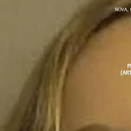
NOVA, O
P
(AR