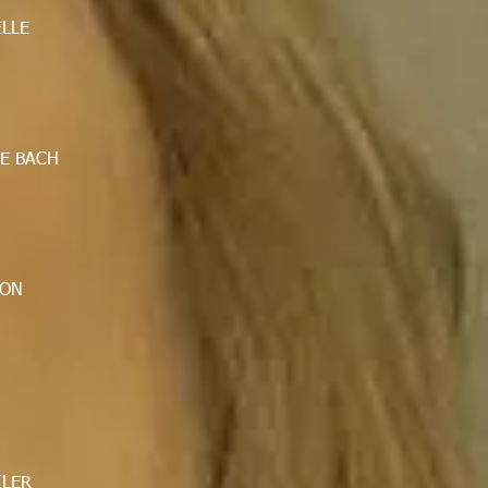
ELLE
DE BACH
ION
ILER