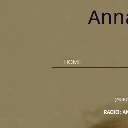
Anna
HOME
(MURD
RADIO:
A