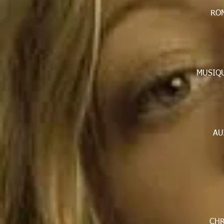
ROM
MUSIQU
AU
CHR