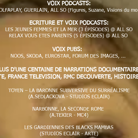
VOIX PODCASTS:
LFAPLAY, GUERLAIN, ALL SO (Figures, Suzane, Visions du mo
ECRITURE ET VOIX PODCASTS:
LES JEUNES FEMMES ET LA MER (3 ÉPISODES) @ ALL SO
RELAX VOUS ETES PARENTS (5 ÉPISODES) @ ALL SO
VOIX PUBS:
NOOS, SKODA, EUROSTAR, FORUM DES IMAGES, ...
LUS D'UNE CENTAINE DE NARRATIONS DOCUMENTAIR
TE, FRANCE TELEVISION, RMC DECOUVERTE, HISTOIRE
TOYEN – LA BARONNE SUBVERSIVE DU SURRÉALISME
(A.SEDLACKOVA - STUDIOS ECLAIR)
NARBONNE, LA SECONDE ROME
(A.TEXIER - MC4)
LES GARDIENNES DES BLACKS MAMBAS
(STUDIOS ECLAIR - ARTE)